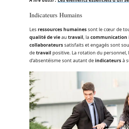
A lire aussi :
Les éléments essentiels d'un s
Indicateurs Humains
Les
ressources humaines
sont le cœur de to
qualité de vie
au
travail
, la
communication
collaborateurs
satisfaits et engagés sont so
de
travail
positive. La rotation du personnel, 
d’absentéisme sont autant de
indicateurs
à s