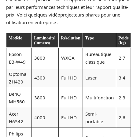
par leurs performances techniques et leur rapport qualité-
prix. Voici quelques vidéoprojecteurs phares pour une
utilisation en entreprise :
Modèle
Luminosité
Résolution
Type
Poids
(lumens)
(kg)
Epson
Bureautique
3800
WXGA
2,7
EB-W49
classique
Optoma
4300
Full HD
Laser
3,4
ZH420
BenQ
3800
Full HD
Multifonction
2,3
MH560
Acer
Semi-
4000
Full HD
2,6
H6542
portable
Philips