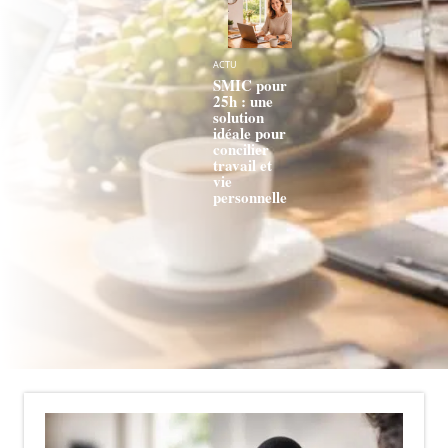
ACTU
SMIC pour
25h : une
solution
idéale pour
concilier
travail et
vie
personnelle