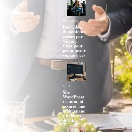
MARKETING
Des vidéos
dynamiques
créées par
Victory
Crea pour
promouvoir
vos services
ACTU
Site
WordPress
: comment
assurer une
maintenanc
e fiable et
durable ?