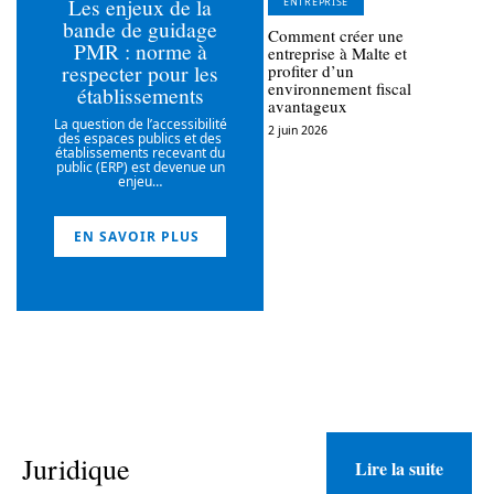
Les enjeux de la
ENTREPRISE
bande de guidage
Comment créer une
PMR : norme à
entreprise à Malte et
respecter pour les
profiter d’un
environnement fiscal
établissements
avantageux
La question de l’accessibilité
2 juin 2026
des espaces publics et des
établissements recevant du
public (ERP) est devenue un
enjeu
…
EN SAVOIR PLUS
Juridique
Lire la suite