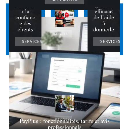
renforce
gestion
r la
efficace
confianc
de l’aide
e des
à
clients
domicile
SERVICES
SERVICES
SERVICES
Pourquoi
choisir DPD
: numéro de
téléphone
gratuit pour
une
assistance
rapide ?
23 janvier 2026
PayPlug : fonctionnalités, tarifs et avis
SERVICES
professionnels
Témoignages