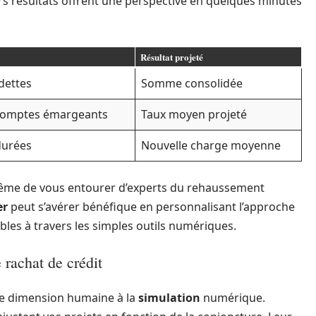
rs résultats offrent une perspective en quelques minutes
Résultat projeté
dettes
Somme consolidée
comptes émargeants
Taux moyen projeté
durées
Nouvelle charge moyenne
 même de vous entourer d’experts du rehaussement
er
peut s’avérer bénéfique en personnalisant l’approche
les à travers les simples outils numériques.
rachat de crédit
e dimension humaine à la
simulation
numérique.