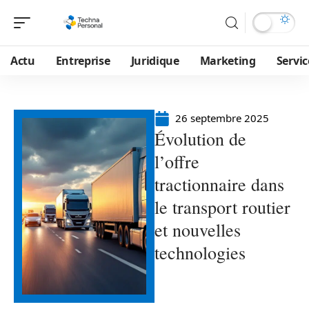
Actu
Entreprise
Juridique
Marketing
Servic
26 septembre 2025
Évolution de
l’offre
tractionnaire dans
le transport routier
et nouvelles
technologies