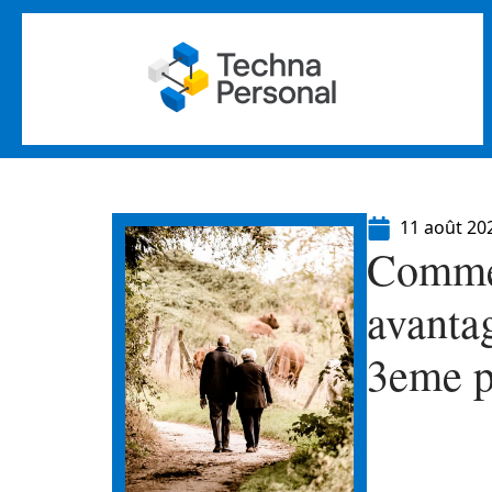
11 août 20
Commen
avantag
3eme pi