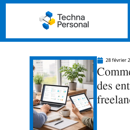
28 février 
Commen
des ent
freela