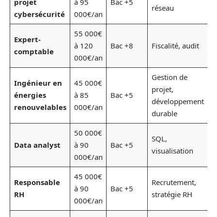
projet
à 95
Bac +5
réseau
i
cybersécurité
000€/an
55 000€
Expert-
C
à 120
Bac +8
Fiscalité, audit
comptable
b
000€/an
Gestion de
Ingénieur en
45 000€
projet,
É
énergies
à 85
Bac +5
développement
e
renouvelables
000€/an
durable
50 000€
SQL,
Data analyst
à 90
Bac +5
F
visualisation
000€/an
45 000€
Responsable
Recrutement,
I
à 90
Bac +5
RH
stratégie RH
s
000€/an