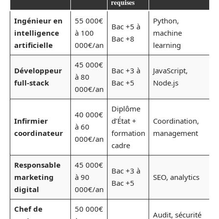
requises
Ingénieur en
55 000€
Python,
Bac +5 à
T
intelligence
à 100
machine
Bac +8
r
artificielle
000€/an
learning
45 000€
Développeur
Bac +3 à
JavaScript,
T
à 80
full-stack
Bac +5
Node.js
c
000€/an
Diplôme
40 000€
Infirmier
d’État +
Coordination,
S
à 60
coordinateur
formation
management
h
000€/an
cadre
Responsable
45 000€
Bac +3 à
E
marketing
à 90
SEO, analytics
Bac +5
m
digital
000€/an
Chef de
50 000€
Audit, sécurité
F