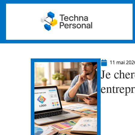
11 mai 202
Je che
entrep