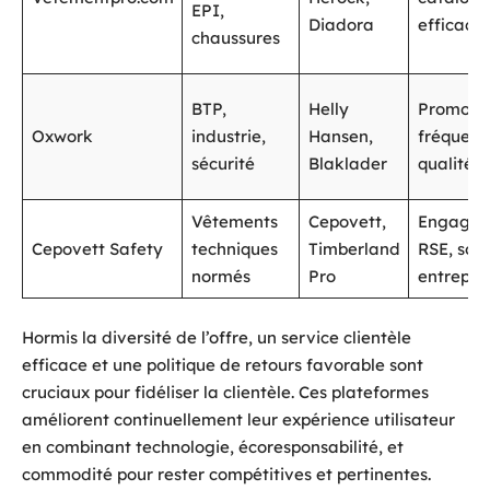
EPI,
Diadora
efficace
chaussures
BTP,
Helly
Promotio
Oxwork
industrie,
Hansen,
fréquent
sécurité
Blaklader
qualité
Vêtements
Cepovett,
Engagem
Cepovett Safety
techniques
Timberland
RSE, solu
normés
Pro
entrepri
Hormis la diversité de l’offre, un service clientèle
efficace et une politique de retours favorable sont
cruciaux pour fidéliser la clientèle. Ces plateformes
améliorent continuellement leur expérience utilisateur
en combinant technologie, écoresponsabilité, et
commodité pour rester compétitives et pertinentes.