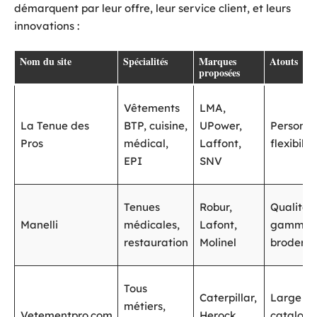
démarquent par leur offre, leur service client, et leurs
innovations :
Nom du site
Spécialités
Marques
Atouts
proposées
Vêtements
LMA,
La Tenue des
BTP, cuisine,
UPower,
Personna
Pros
médical,
Laffont,
flexibilit
EPI
SNV
Tenues
Robur,
Qualité 
Manelli
médicales,
Lafont,
gamme,
restauration
Molinel
broderie
Tous
Caterpillar,
Large
métiers,
Vetementpro.com
Herock,
catalogue