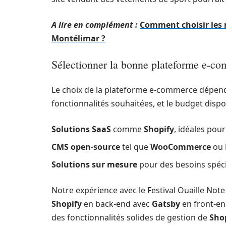
A lire en complément :
Comment choisir les 
Montélimar ?
Sélectionner la bonne plateforme e-c
Le choix de la plateforme e-commerce dépend 
fonctionnalités souhaitées, et le budget dispo
Solutions SaaS
comme
Shopify
, idéales pou
CMS open-source
tel que
WooCommerce
ou
Solutions sur mesure
pour des besoins spéci
Notre expérience avec le Festival Ouaille Note
Shopify
en back-end avec
Gatsby
en front-en
des fonctionnalités solides de gestion de
Sho