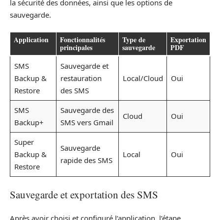
la sécurité des données, ainsi que les options de
sauvegarde.
Application
Fonctionnalités
Type de
Exportation
principales
sauvegarde
PDF
SMS
Sauvegarde et
Backup &
restauration
Local/Cloud
Oui
Restore
des SMS
SMS
Sauvegarde des
Cloud
Oui
Backup+
SMS vers Gmail
Super
Sauvegarde
Backup &
Local
Oui
rapide des SMS
Restore
Sauvegarde et exportation des SMS
Après avoir choisi et configuré l’application, l’étape