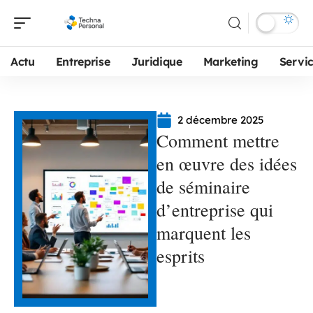
Actu
Entreprise
Juridique
Marketing
Servi
2 décembre 2025
Comment mettre
en œuvre des idées
de séminaire
d’entreprise qui
marquent les
esprits