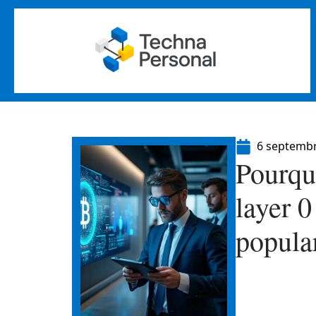
6 septemb
Pourqu
layer 
popula