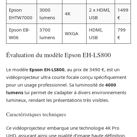
Epson
3000
2 x HDMI,
1499
4K
EHTW7000
lumens
USB
€
Epson EB-
3700
HDMI,
799
WXGA
W06
lumens
USB
€
Évaluation du modèle Epson EH-LS800
Le modèle
Epson EH-LS800
, au prix de 3490 €, est un
vidéoprojecteur ultra courte focale conçu spécifiquement
pour un usage professionnel. Sa luminosité de
4000
lumens
lui permet de s’adapter à divers environnements
lumineux, rendant les présentations très visibles.
Caractéristiques techniques
Ce vidéoprojecteur embarque une technologie 4K Pro
UHD, assurant ainsi une qualité d’image haute définition.