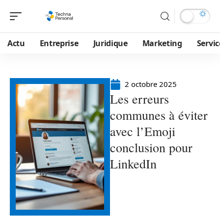
Actu
Entreprise
Juridique
Marketing
Servic
2 octobre 2025
Les erreurs
communes à éviter
avec l’Emoji
conclusion pour
LinkedIn