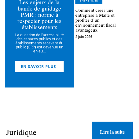
Les enjeux de la
ENTREPRISE
bande de guidage
Comment créer une
PMR : norme à
entreprise à Malte et
respecter pour les
profiter d’un
environnement fiscal
établissements
avantageux
La question de l’accessibilité
2 juin 2026
des espaces publics et des
établissements recevant du
public (ERP) est devenue un
enjeu
…
EN SAVOIR PLUS
Juridique
Lire la suite