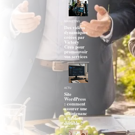
MARKETING
Des vidéos
dynamiques
créées par
Victory
Crea pour
promouvoir
vos services
ACTU
Site
WordPress
: comment
assurer une
maintenanc
e fiable et
durable ?