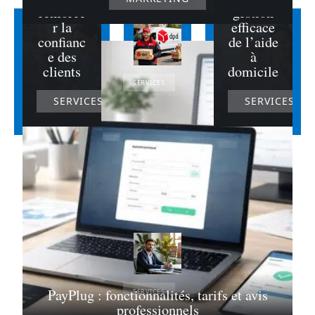
renforce
gestion
r la
efficace
confianc
de l’aide
e des
à
clients
domicile
SERVICES
SERVICES
SERVICES
Pourquoi
choisir DPD
: numéro de
téléphone
gratuit pour
une
assistance
rapide ?
23 janvier 2026
PayPlug : fonctionnalités, tarifs et avis
SERVICES
professionnels
Témoignages