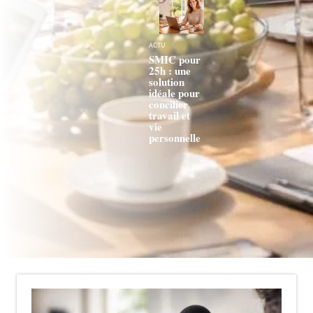
ACTU
SMIC pour
25h : une
solution
idéale pour
concilier
travail et
vie
personnelle